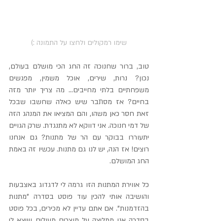
שימו רמקולים ולחצו על התמונה :)
טוב, ברור שחנוכה זה החג הכי מושלם בעולם, 
נכון? נרות, שירים, אוכל משמין, מפגשים 
משפחתיים בלתי מחייבים... מה צריך יותר מזה 
בחיים? אז מסתבר שיש כאלה שחשבו שבכל 
זאת חסר כאן משהו, והם המציאו את המנהג הזה 
של דמי חנוכה. אני דווקא לא מתנגדת. שרק הגויים 
יתעוררו בבוקר עם הר של מתנות? גם אנחנו 
רוצים! אז הנה, יש לנו גם מתנות. עכשיו זה באמת 
החג המושלם.
כל אווירת המתנות הזו גרמה לי לדגדוג באצבעות 
והושיבה אותי להכין עוד פוסט בסדרה "מתנות 
בהזדמנות". אם אתם עדיין לא מכירים, בכל פוסט 
בסדרה אני ממליצה על מוצרים מעולים שיצא לי 