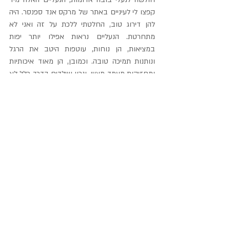
קפצו לי לעיניים באתר של מרקס אנד ספנסר. היה 
להן דירוג טוב, החלטתי ללכת על זה ואני לא 
מתחרטת. הנעליים נראות אפילו יותר יפות 
במציאות, הן נוחות, עוטפות היטב את הרגל 
ונותנות תמיכה טובה. וכמובן, הן מאוד איכותיות 
ומחזיקות מעמד מצוין. ונכון שילדים בדרך כלל לא 
אוהבים לקבל במתנה בגדים או נעליים (כמו 
שיהודה אטלס הפליא לכתוב), אבל יש בנעליים 
האלה יש קסם כזה שהופך אותן למתנה מופלאה 
לכל ילדה.
אז איזו מתנה אהבתם במיוחד? ומה אתם 