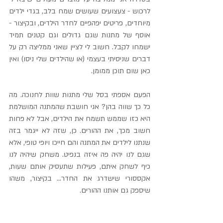
לרכוש - צעצועים שעושים שמח בלב, בגדי ילדים 
מיוחדים, פריטים יפהפיים לחדר הילדים, ובקיצור - 
אוסף של מתנות שגם גדולים וגם קטנים תמיד 
ישמחו לקבל. חשוב לי לציין שאני ממליצה רק על 
דברים שניסיתי בעצמי (או שהילדים שלי ניסו) ואין 
כאן שום תוכן ממומן.
הפעם אספתי בסל שלי מתנות שוות לחנוכה. מה 
כל כך שווה בהן? אני חושבת שהמתנה המושלמת 
היא כזו שממש תשמח את הילדים, אבל לא פחות 
חשוב מכך, את ההורים. כן, שזה לא ייגמר בזה 
שנתנו לילדים את המתנה והם חייכו ויופי טופי, אלא 
שגם לנו יהיה פה איזה בנפיט. משחק שיהיה לנו 
כיף לשחק איתם, פעילות שתעסיק אותם שעות, 
אקססורי שישדרג את החדר... בקיצור, משהו 
שיספק גם אותנו ההורים.