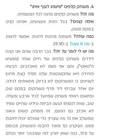
4. משחק קלפים "מישהו לעוף איתו"
מה זה? 
משחק קלפים מהנה לכל המשפחה.
איפה קונים?
 בכל חנות צעצועים, אנחנו קנינו 
במקס סטוק.
כמה עולה?
 משתנה מחנות לחנות. אפשר להשיג 
ב-
Toys R Us
 ב-39.90.
מה יש לי לומר על זה?
 כבר הרבה שנים אני קונה 
לילדים משחקי קלפים של חיים שפיר (ממציא 
ה"טאקי"), והם אף פעם לא מאכזבים. הבעיה 
היחידה היא שהקטנטונת שלנו תמיד קצת מחוץ 
לעניינים כי המשחקים לא בדיוק מתאימים לגילה. 
יום אחד עברתי ליד מדף משחקים במקס טוק 
ופתאום ראיתי משחק שמיועד לגיל ארבע ומעלה. 
טוב, שווה לנסות! הגענו הביתה וגילינו שחיים שפיר 
לא אכזב גם הפעם. זה משחק פשוט וגאוני 
שמשלב את כל מה שצריך כדי שכולם יוכלו ליהנות 
ממנו. העיקרון קל מאוד להבנה והמשחק מבוסס 
על מזל, ככה שאין יתרון למי שמבוגר יותר וכולם 