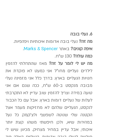
6. נעלי בובה
מה זה? 
נעלי בובה אדומות איכותיות ויפהפיות.
איפה קונים?
 באתר 
Marks & Spencer
.
כמה עולה?
 130 ש"ח.
מה יש לי לומר על זה?
 מאז שהתחלתי להזמין 
לילדים נעליים מחו"ל אני כמעט לא פוקדת את 
חנויות הנעליים בארץ. בדרך כלל אני מזמינה נעלי 
מבובה מנקסט ב-60 ש"ח, ככה שגם אם אני 
טועה במידה וצריך להזמין שוב עדיין לא התקרבתי 
לעלות של נעליים דומות בארץ. אבל עם כל הכבוד 
לנקסט, הנעליים שלהם לא מחזיקות מעמד אצל 
הקטנה שלי שנוטה לשפשף ולצ'קמק כל נעל 
במהירות שיא, ולכן חיפשתי משהו קצת יותר 
איכותי, אבל עדיין במחיר מצחיק. מכיוון שיש לי 
חולשה לנעלי בובה אדומות, הנעליים האלה מיד 