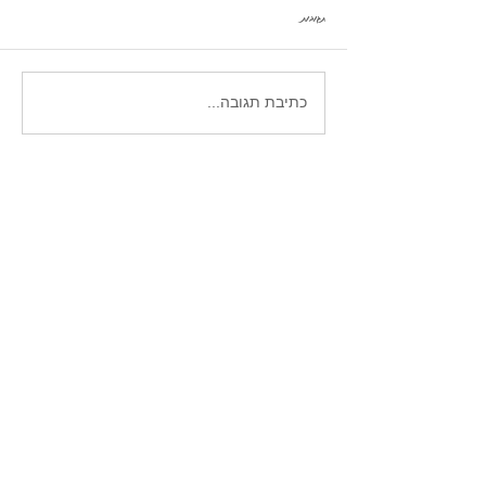
תגובות
איך לעודד ילדים לקרוא
כתיבת תגובה...