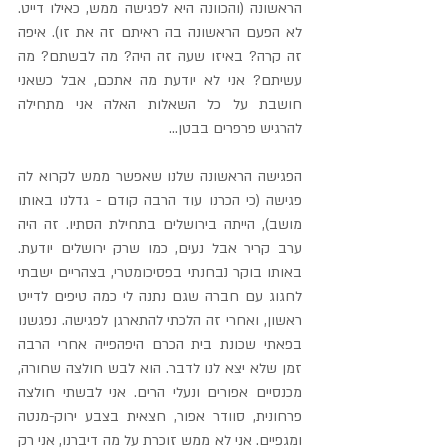
הראשונה (והכוונה היא לפגישה ממש, כאילו דייט. 
לא הפעם הראשונה בה ראיתם זה את זו). איפה 
זה קרה? באיזו שעה זה היה? מה לבשתם? מה 
עשיתם? אני לא יודעת מה אתכם, אבל כשאני 
חושבת על כל השאלות האלה אני מתחילה 
להרגיש פרפרים בבטן...
הפגישה הראשונה שלנו שאפשר ממש לקרוא לה 
פגישה (כי הכרנו עוד הרבה קודם - גדלנו באותו 
מושב), הייתה בירושלים בתחילת הסתיו. זה היה 
ערב קריר אבל נעים, כמו שרק ירושלים יודעת. 
באותו בוקר נבחנתי בפסיכומטרי, בצהריים ישבתי 
לחגוג עם חברה שגם נתנה לי כמה טיפים לדייט 
ראשון, ואחרי זה הלכתי להתארגן לפגישה. נפגשנו 
בפאתי שכונת בית הכרם היפהפייה אחרי הרבה 
זמן שלא יצא לנו לדבר. הוא לבש חולצה שחורה, 
מכנסיים אפורים ונעלי הרים. אני לבשתי חולצה 
פרחונית, סוודר אפור, חצאית בצבע ירוק-מנטה 
ומגפיים. אני לא ממש זוכרת על מה דיברנו, אני רק 