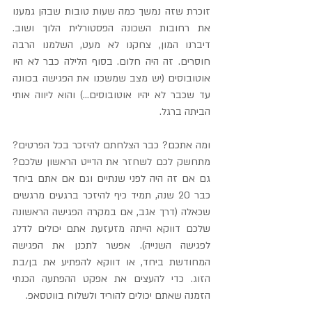
זוכרת שזה נמשך כמה שעות טובות שבהן גמענו 
את רחובות השכונה הפסטורלית הלוך ושוב. 
דיברנו המון, צחקנו לא מעט, השלמנו הרבה 
חוסרים. זה היה חלום. בסוף הלילה כבר לא היו 
אוטובוסים (יש מצב שמשכנו את הפגישה בכוונה 
עד שכבר לא יהיו אוטובוסים...) והוא ליווה אותי 
הביתה ברגל.
ומה אתכם? כבר הצלחתם להיזכר בכל הפרטים? 
מתחשק לכם לשחזר את הדייט הראשון שלכם? 
גם אם זה היה לפני שנתיים וגם אם אתם ביחד 
כבר 20 שנה, תמיד כיף להיזכר ברגעים מרגשים 
שכאלה (דרך אגב, אם במקרה הפגישה הראשונה 
שלכם דווקא הייתה מזעזעת אתם יכולים לדלג 
לפגישה השנייה). אפשר לתכנן את הפגישה 
המחודשת ביחד, או דווקא להפתיע את בן/בת 
הזוג. כדי להעצים את אפקט ההפתעה הכנתי 
הזמנה שאתם יכולים להוריד ולשלוח בווטסאפ.