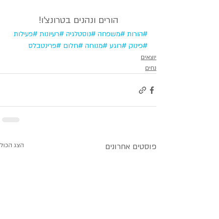
הורים ונהנים בטרונצ'ו!
#הורות
#משפחה
#נוסטלגיה
#רעיונות
#פעילות
#פינוק
#רוגע
#מנוחה
#חלום
#פרינטבלס
יוצאים
נחים
פוסטים אחרונים
הצג הכול