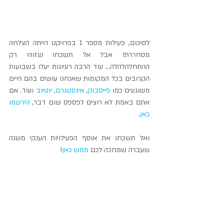
לסיכום, פעילות מספר 1 בפרויקט הייתה הצלחה 
מסחררת! אבל אל תשכחו שזוהי רק 
ההתחלהלהלה... עוד הרבה רעיונות יעלו בשבועות 
הקרובים בכל המקומות שאנחנו עושים בהם חיים 
משוגעים כמו 
פייסבוק
, 
אינסטגרם
, 
יוטיוב
 ועוד. אם 
אתם באמת לא רוצים לפספס שום דבר, 
הירשמו 
כאן
.
ואל תשכחו את אוסף הפעילויות הענקי משנה 
שעברה שמחכה לכם 
ממש כאן
!
איזה סוג של פעילויות אתם אוהבים לעשות עם 
הילדים בקיץ - מים? יצירה? משחק? בישול? 
טיול? ספרו לי בתגובות!