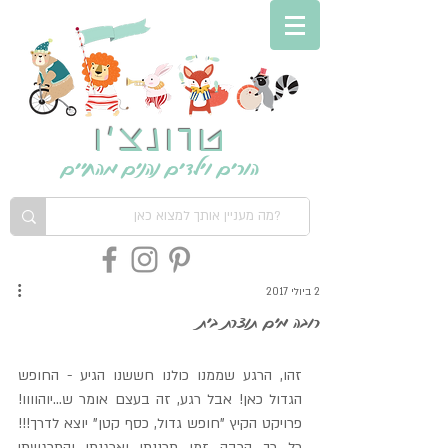
טרונצ'ו
הורים וילדים נהנים מהחיים
2 ביולי 2017
רובה מים תוצרת בית
זהו, הרגע שממנו כולנו חששנו הגיע - החופש 
הגדול כאן! אבל רגע, זה בעצם אומר ש...יוהוווו! 
פרויקט הקיץ "חופש גדול, כסף קטן" יוצא לדרך!!! 
כל כך הרבה זמן תכננתי וארגנתי והתרגשתי 