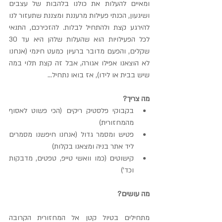
ומאיים להעלות את כולנו בלהבות של עצבים 
ושיגעון, הכנתי פעילות מרעננת ומצננת שתעזור לנו 
להירגע קצת ולהתחיל לבלות. להזכירכם, התנאי 
לכל הפעילויות הוא שהעלות שלהן היא עד 30 
שקלים, והפעם מדובר ברעיון כמעט חינמי (אנחנו 
לא הוצאנו אפילו אגורה, אבל זה קצת תלוי במה 
שיש בבית או לידו), אז בואו נתחיל...
מה צריך?
בקבוקי פלסטיק ריקים (הכי פשוט לאסוף 
מהמחזורית)  
פטיש ומסמר גדול (אנחנו חיפשנו מסמרים 
ליד אתר בניה ומצאנו בקלות)  
קישוטים (כמו וואשי טייפ, טפטים, מדבקות 
וכד') 
מה עושים?
מתחילים בטיול קטן אל המחזורית הקרובה 