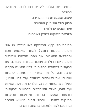
בחגיגת יום הולדת לילדים ניתן ליהנות מחבילה
הכוללת:
עיצוב הזמנה
חגיגית ומלהיבה
תכנון כולל
של תוכן המסיבה
ציוד ואביזרים
נלווים
מזכרות
מתוקות לחלק לאורחים
מסיבת חדי-קרן? הרפתקה באי בודד? או אולי
מסיבה בסגנון ג'ונגל? לאחר שאשמע מכם
ומהילד/ה החוגג/ת איך אתם חולמים שתיראה
מסיבת יום ההולדת, אתפור במיוחד עבורכם את
הפעילות למסיבת החלומות. לפני החגיגה תקבלו
ערכה ובה כל מה שצריך - הזמנות יפהפיות
שיכניסו את האורחים לאווירה עוד לפני שיגיעו,
פעילות שתסחוף את כל הילדים מתחילת האירוע
ועד סופו, הציוד והאביזרים הדרושים לפעילות,
הוראות הפעלה ברורות ומדויקות ומזכרות
מתוקות לסיום - והכול סביב הנושא הנבחר
ובהתאם לזמן ולמקום בו אתם חוגגים!